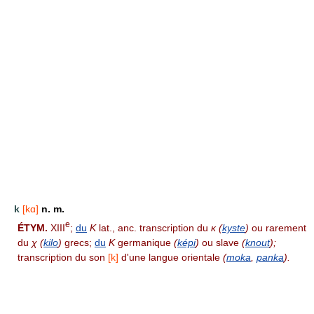
k
[kɑ]
n. m.
e
ÉTYM.
XIII
;
du
K
lat., anc. transcription du
κ (
kyste
)
ou rarement
du
χ
(
kilo
)
grecs;
du
K
germanique
(
képi
)
ou slave
(
knout
);
transcription du son
[k]
d'une langue orientale
(
moka
,
panka
).