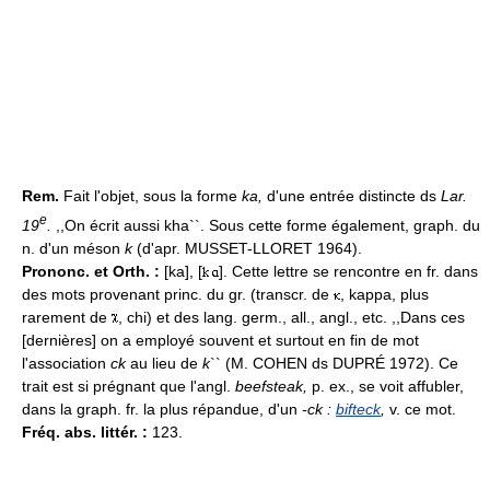
Rem.
Fait l'objet, sous la forme
ka,
d'une entrée distincte ds
Lar.
e
19
.
,,On écrit aussi kha``. Sous cette forme également, graph. du
n. d'un méson
k
(d'apr. MUSSET-LLORET 1964).
Prononc. et Orth. :
[ka], [
]. Cette lettre se rencontre en fr. dans
des mots provenant princ. du gr. (transcr. de
, kappa, plus
rarement de
, chi) et des lang. germ., all., angl., etc. ,,Dans ces
[dernières] on a employé souvent et surtout en fin de mot
l'association
ck
au lieu de
k
`` (M. COHEN ds DUPRÉ 1972). Ce
trait est si prégnant que l'angl.
beefsteak,
p. ex., se voit affubler,
dans la graph. fr. la plus répandue, d'un
-ck :
bifteck
,
v. ce mot.
Fréq. abs. littér. :
123.