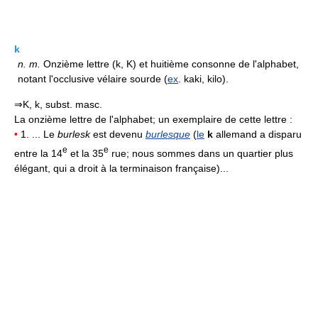
k
n.
m.
Onzième lettre (k, K) et huitième consonne de l'alphabet,
notant l'occlusive vélaire sourde (
ex
. kaki, kilo).
⇒K, k, subst. masc.
La onzième lettre de l'alphabet; un exemplaire de cette lettre :
•
1. ... Le
burlesk
est devenu
burlesque
(
le
k
allemand a disparu
e
e
entre la 14
et la 35
rue; nous sommes dans un quartier plus
élégant, qui a droit à la terminaison française)...