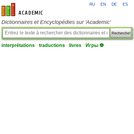
RU
EN
DE
ES
fr-academic.com
Dictionnaires et Encyclopédies sur 'Academic'
Recherche!
interprétations
traductions
livres
Игры ⚽