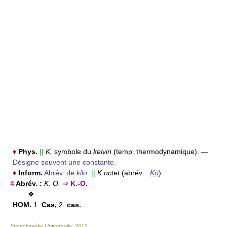
♦
Phys.
||
K,
symbole du
kelvin
(temp. thermodynamique).
—
Désigne souvent une constante.
♦
Inform.
Abrév. de
kilo.
||
K octet
(abrév. :
Ko
).
4
Abrév. :
K. O.
⇒
K.-O.
❖
HOM.
1.
Cas,
2.
cas.
Encyclopédie Universelle
.
2012
.