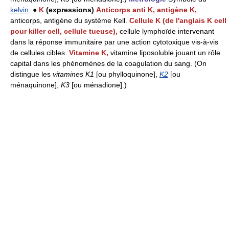
kelvin
. ●
K
(expressions)
Anticorps anti K, antigène K,
anticorps, antigène du système Kell.
Cellule K (de l'anglais K cell
pour killer cell, cellule tueuse),
cellule lymphoïde intervenant
dans la réponse immunitaire par une action cytotoxique vis-à-vis
de cellules cibles.
Vitamine K,
vitamine liposoluble jouant un rôle
capital dans les phénomènes de la coagulation du sang. (On
distingue les
vitamines K1
[ou phylloquinone],
K2
[ou
ménaquinone],
K3
[ou ménadione].)