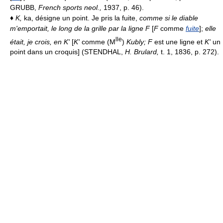
GRUBB,
French sports neol.,
1937, p. 46).
♦
K,
ka, désigne un point. Je pris la fuite,
comme si le diable
m'emportait, le long de la grille par la ligne F
[
F
comme
fuite
];
elle
lle
était, je crois, en K'
[
K'
comme (M
)
Kubly; F
est une ligne et
K'
un
point dans un croquis] (STENDHAL,
H. Brulard,
t. 1, 1836, p. 272).