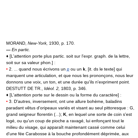
MORAND,
New-York,
1930, p. 170.
—
En partic.
♦
[L'attention porte plus partic. soit sur l'expr. graph. de la lettre,
soit sur sa valeur phon.] :
•
2. ... quand nous écrivons un
p
ou un
k
, [it. ds le texte] qui
marquent une articulation, et que nous les prononçons, nous leur
donnons une voix, un ton, et une durée qu'ils n'expriment point.
DESTUTT DE TR.,
Idéol. 2,
1803, p. 346.
♦
[L'attention porte sur le dessin ou la forme du caractère] :
•
3. D'autres, inversement, ont une allure bohème, baladins
paradant vêtus d'oripeaux variés et visant au seul pittoresque : G,
grand seigneur florentin (...);
K
, en lequel une sorte de coin s'est
logé, ou qu'un coup de pioche a ravagé, lui enfonçant tout le
milieu du visage, qui apparaît maintenant cassé comme celui
d'une fée Carabosse à la bouche profondément déprimée, aux