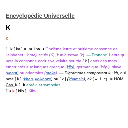
Encyclopédie Universelle
K
K
1.
k
[ ka ]
n. m. inv.
♦
Onzième lettre et huitième consonne de
l'alphabet :
k majuscule
(K),
k minuscule
(k).
—
Prononc.
Lettre qui
note la consonne occlusive vélaire sourde
[ k ]
dans des mots
empruntés aux langues grecque
(
kilo
),
germanique
(képi),
slave
(
knout
)
ou orientales
(
moka
).
—
Digrammes comportant k : kh,
qui
note [ k ]
(
khan
,
kolkhoze
)
ou [ x ]
(
khamsin
); ck
(→ 1. c). ⊗ HOM.
Cas.
k 2.
k
abrév. et symboles
1
♦
k
[ kilo ].
Kilo-.