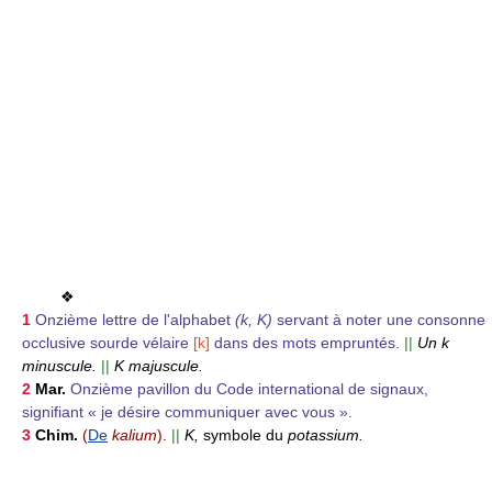
❖
1
Onzième lettre de l'alphabet
(k, K)
servant à noter une consonne
occlusive sourde vélaire
[k]
dans des mots empruntés.
||
Un k
minuscule.
||
K majuscule.
2
Mar.
Onzième pavillon du Code international de signaux,
signifiant « je désire communiquer avec vous ».
3
Chim.
(
De
kalium
).
||
K,
symbole du
potassium.