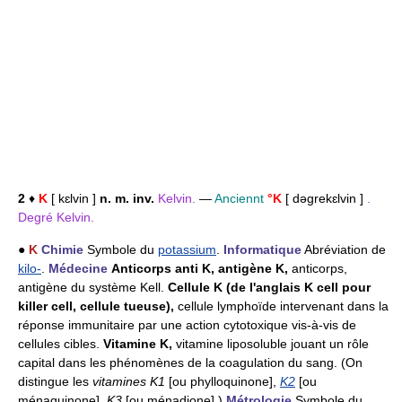
2
♦
K
[ kɛlvin ]
n. m. inv.
Kelvin.
—
Anciennt
°K
[ dəgrekɛlvin ]
.
Degré Kelvin.
●
K
Chimie
Symbole du
potassium
.
Informatique
Abréviation de
kilo-
.
Médecine
Anticorps anti K, antigène K,
anticorps,
antigène du système Kell.
Cellule K (de l'anglais K cell pour
killer cell, cellule tueuse),
cellule lymphoïde intervenant dans la
réponse immunitaire par une action cytotoxique vis-à-vis de
cellules cibles.
Vitamine K,
vitamine liposoluble jouant un rôle
capital dans les phénomènes de la coagulation du sang. (On
distingue les
vitamines K1
[ou phylloquinone],
K2
[ou
ménaquinone],
K3
[ou ménadione].)
Métrologie
Symbole du