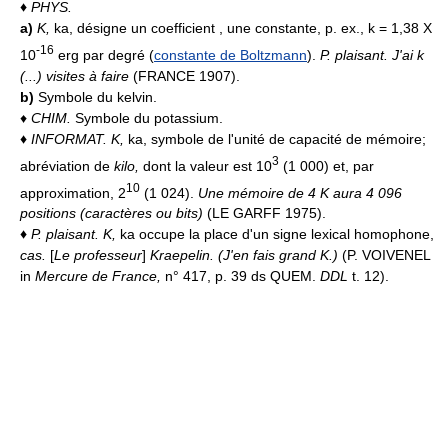
♦
PHYS.
a)
K,
ka, désigne un coefficient , une constante, p. ex., k = 1,38 X
-16
10
erg par degré (
constante de Boltzmann
).
P. plaisant.
J'ai k
(...) visites à faire
(FRANCE 1907).
b)
Symbole du kelvin.
♦
CHIM.
Symbole du potassium.
♦
INFORMAT.
K,
ka, symbole de l'unité de capacité de mémoire;
3
abréviation de
kilo,
dont la valeur est 10
(1 000) et, par
10
approximation, 2
(1 024).
Une mémoire de 4 K aura 4 096
positions (caractères ou bits)
(LE GARFF 1975).
♦
P. plaisant.
K,
ka occupe la place d'un signe lexical homophone,
cas.
[
Le professeur
]
Kraepelin. (J'en fais grand K.)
(P. VOIVENEL
in
Mercure de France,
n° 417, p. 39 ds QUEM.
DDL
t. 12).