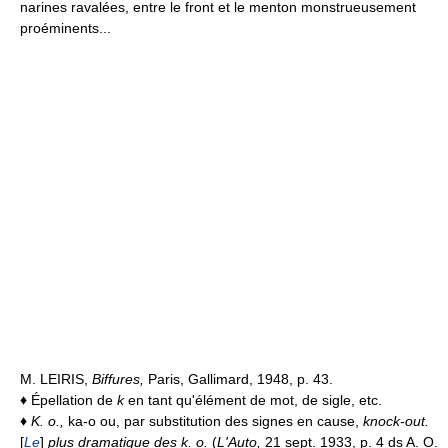
narines ravalées, entre le front et le menton monstrueusement
proéminents...
M. LEIRIS,
Biffures,
Paris, Gallimard, 1948, p. 43.
♦
Épellation de
k
en tant qu'élément de mot, de sigle, etc.
♦
K. o.,
ka-o ou, par substitution des signes en cause,
knock-out.
[
Le
]
plus dramatique des k. o.
(
L'Auto,
21 sept. 1933, p. 4 ds A. O.